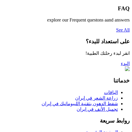
FAQ
explore our Frequent questons aand answers
See All
على استعداد للبدء؟
انقر لبدء رحلتك الطبية!
البدء
خدماتنا
الباقات
زراعة الشعر في إيران
شفط الدهون بتقنية الليبوماتيك في إيران
تجمیل الأنف في ایران
روابط سريعة