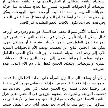
استخدام التلقيح الصناعي، أو الحقن المجهري، أو التلقيح الصناعي، أو
البويضات أو الحيوانات المنوية المتبرع بها لعلاج مشكلات مثل حركة
الحيوانات المنوية، أو انسداد الأنابيب، أو ضعف جودة البويضات. يمكن
أن يكون سبب العقم أيضًا فقدان الرحم أو مشاكل هيكلية في الرحم.
وفي هذه الحالات، تكون علاجات العقم التقليدية غير كافية.
أحد الأسباب الأكثر شيوعًا للعقم عند النساء هو عدم وجود رحم أو رحم
فعال. يمكن إجراء تأجير الأرحام في الحالات التي لا تستطيع فيها
المريضة حمل الطفل في رحمها لأسباب تشريحية أو مشاكل أخرى.
يمكن نقل الجنين الناتج عن تخصيب بويضة الأم بالحيوانات المنوية
للأب إلى رحم الأم البديلة باستخدام إجراءات علاج العقم. فالطفل
المولود بيولوجياً ووراثياً ينتمي إلى الزوج الذي يمتلك الحيوانات
المنوية والبويضات، ويتغذى الجنين فقط على دم الأم البديل بهذه
الطريقة.
يمكن أن يساعد الرحم البديل المرأة على إنجاب الأطفال إذا فقدت
رحمها بسبب إعاقة خلقية أو مرض أو إذا كانت تعاني من مشاكل هيكلية
في رحمها تجعل عملية زرع الجنين صعبة. في بعض الحالات، يتم
تخصيب البويضة والحيوانات المنوية للزوجين في المختبر، على غرار
التلقيح الاصطناعي. ولإتمام مراحل النضج، يتم تسليم الأجنة التي تم
إنشاؤها إلى رحم متبرعة أخرى بعد بضعة أيام. يرث الطفل حديث