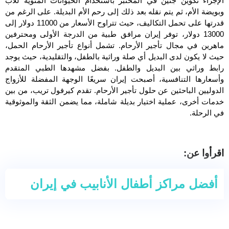
الإجراء تكوين جنين في المختبر باستخدام الحيوانات المنوية للأب
وبويضة الأم، ثم يتم نقله بعد ذلك إلى رحم الأم البديلة. على الرغم من
قدرتها على تحمل التكاليف، حيث تتراوح الأسعار من 11000 دولار إلى
13000 دولار، توفر إيران مرافق طبية من الدرجة الأولى ومحترفين
ماهرين في مجال تأجير الأرحام. تشمل أنواع تأجير الأرحام الحمل،
حيث لا يكون لدى البديل أي صلة وراثية بالطفل، والتقليدية، حيث يوجد
رابط وراثي بين البديل والطفل. بفضل مشهدها الطبي المتقدم
وأسعارها التنافسية، أصبحت إيران سريعًا الوجهة المفضلة للأزواج
الدوليين الباحثين عن حلول تأجير الأرحام. تقدم کیرفول تریب، من بين
خدمات أخرى، عملية اختيار بديلة شاملة، مما يضمن الثقة والموثوقية
في الرحلة.
اقرأوا عن:
أفضل مراكز أطفال الأنابيب في إيران