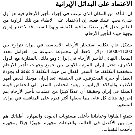
الاعتماد على البدائل الإيرانية
إن التأكد من المكان الذي ترغب في إجراء تأجير الأرحام فيه هو أول
شيء يجب عليك فعله. إن الاعتماد على الأطباء من تلك الزاوية من
العالم يجعل الأمر صعبًا بما فيه الكفاية، ولهذا السبب قد لا تعتبر إيران
وجهة جيدة لتأجير الأرحام.
بشكل عام، تكلفة استئجار الأرحام الأساسية في إيران تتراوح بين
11000-13000 دولار. لاحظ أن مجموعة متنوعة من العوامل تحدد
المعدل النهائي لتأجير الأرحام في إيران؛ ومع ذلك، بالمقارنة مع الدول
الأخرى، تحتل إيران المرتبة الأولى بين جميع وجهات تأجير الأرحام
منخفضة التكلفة. هذا السعر الفعال من حيث التكلفة لا علاقة له بجودة
العمل أو خبرة المحترفين. في الحقيقة، تعد إيران موطنًا لبعض أمهر
الأطباء والوكلاء الإيرانيين، ويعود انخفاض السعر إلى انخفاض قيمة
العملة في إيران وحقيقة أن عددًا كبيرًا من عمليات تأجير الأرحام يتم
إجراؤها هناك كل عام، مما يجعلها أكثر قدرة على المنافسة في إيران.
التسعير.
يتمتع أطباؤنا وعياداتنا بأعلى مستويات الجودة والمهارة. أطبائك هم
من بين الأفضل في العالم، والعيادات مجهزة تجهيزًا جيدًا ومجهزة
بأحدث التقنيات.