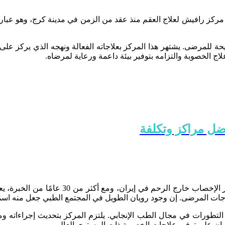
اء مركز رافيش لعلاج العقم منذ عقد من الزمن في مدينة كرج، وهو عب
ريحة للمرضى. يشتهر هذا المركز بعلاجاته الفعالة ونهجه الذي يركز على
لاج الخصوبة والتزامه بتوفير بيئة داعمة ورعاية لمرضاه.
فضل مراكز وتكلفة
يعد معهد رويان، الذي تأسس عام 1991 في طهرا
ات المرضى. إن وجود رويان الطويل في المجتمع الطبي جعل منه اسمًا 
لتطورات في مجال الطب الإنجابي. يلتزم المركز بتحديث إجراءاته وم
رة رايان على توفير علاجات الخصوبة ذات المستوى العالمي.