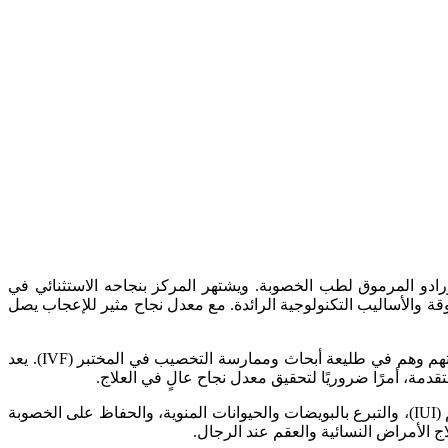
ادو المرموق لطب الخصوبة. ويشتهر المركز بنجاحه الاستثنائي في
وقة والأساليب التكنولوجية الرائدة. مع معدل نجاح مثير للإعجاب يصل
يلعب طاقم العيادة من الأطباء والمتخصصين البارزين دورًا مهمًا في معدل النجاح الملحوظ لمركز MOM. هؤلاء المهنيين ماهرون في مجالاتهم وهم في طليعة أبحاث وممارسة التخصيب في المختبر (IVF). يعد
تقدمة، أمرًا ضروريًا لتحقيق معدل نجاح عالٍ في العلاج.
يقدم مركز MOM للخصوبة العديد من الخدمات المتخصصة بما في ذلك التخصيب في المختبر (IVF)، والحقن المجهري، والتلقيح داخل الرحم (IUI)، والتبرع بالبويضات والحيوانات المنوية، والحفاظ على الخصوبة