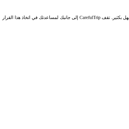
اختيار مركز لعلاج التلقيح الصناعي داخل الأنابيب، وخاصة الذي يقع في الخارج، قد يكون مهمة شاقة، لكن البحث المتأني سيجعل قرارك أسهل بكثير. تقف CarefulTrip إلى جانبك لمساعدتك في اتخاذ هذا القرار