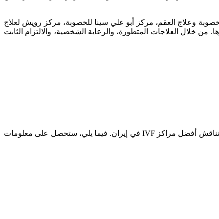
منها فريد في طريقته في معالجة علاجات الخصوبة. مراكز مثل مركز MOM للخصوبة وعلاج العقم، مركز أبو علي سينا للخصوبة، مركز رويش لعلاج
 من خلال العلاجات المتطورة، والرعاية الشخصية، والالتزام الثابت
هو واحد من أكثر العلاجات شعبية، ويأتي المرضى من جميع أنحاء العالم للحصول عليه. لذلك نناقش أفضل مراكز IVF في إيران. فيما يلي، ستحصل على معلومات