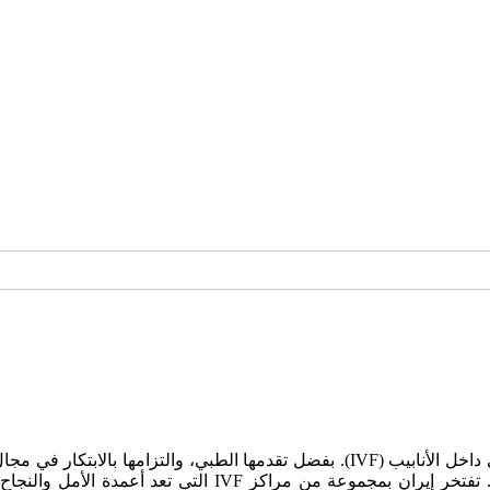
إيران أصبحت مركزًا بارزًا لعلاجات الخصوبة، وخاصة التلقيح الصناعي داخل الأنابيب (IVF
وضعت نفسها كوجهة رائدة لأولئك الذين يبحثون عن حلول للخصوب