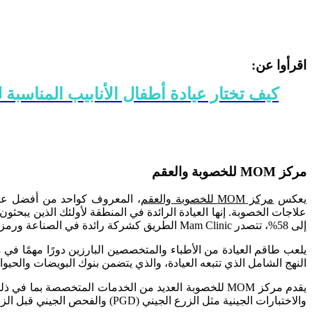
اقرأوا عن:
كيف تختار عيادة أطفال الأنابيب المناسبة 
مركز MOM للخصوبة والعقم
يعكس
مركز MOM للخصوبة والعقم
، المعروف كواحد من أفضل عياد
علاجات الخصوبة. إنها العيادة الرائدة في المنطقة لأولئك الذين يبحث
إلى 58%، تتصدر Mam Clinic الطريق كشركة رائدة في الصناعة ورمز للأمل للعديد من الآباء الطموحين في إيران.
النهج الشامل الذي تتبعه العيادة، والذي يتضمن بنوك البويضات والحيوانا
والاختبارات الجينية مثل الزرع الجيني (PGD) والفحص الجيني قبل الزرع (PGS). كما أنها توفر إجراءات مثل تنظير الرحم، وتنظير البطن، وعلاج الأمراض النسائية والعقم عند الرجال.