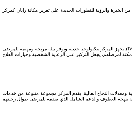
 الخبرة والرؤية للتطورات الجديدة على تعزيز مكانة رايان كمركز
مستشفى عرفان، وهو منشأة طبية خاصة في طهران، يضم مركزًا مخصصًا للخصوبة يقدم خدمات شاملة للتلقيح الصناعي داخل الأنابيب (IVF). يجهز المركز بتكنولوجيا حديثة ويوفر بيئة مريحة ومهتمة للمرضى
نة لمرضاهم. يجعل التركيز على الرعاية الشخصية وخيارات العلاج
ة ومعدلات النجاح العالية. يقدم المركز مجموعة متنوعة من خدمات
صوبة بنهجه العطوف والدعم الشامل الذي يقدمه للمرضى طوال رحلتهم