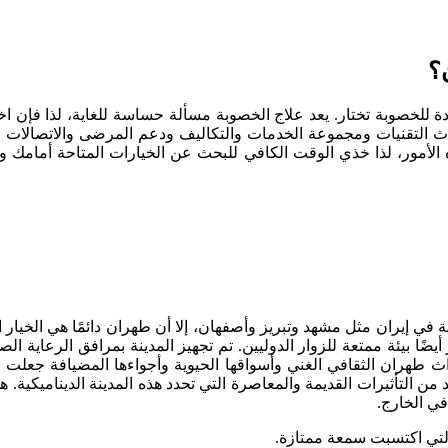
؟
ة للخصوبة تختار. يعد علاج الخصوبة مسألة حساسة للغاية، لذا فإن اختي
التقنيات ومجموعة الخدمات والتكاليف ودعم المرضى والاتصالات والم
يجة ناجحة. . ستنصحك وكالات مثل CarefulTrip بكل هذه الأمور، لذا خذي الوقت الكافي للبحث عن
في إيران مثل مشهد وتبريز وأصفهان، إلا أن طهران دائمًا هي الخيا
 بيئة ممتعة للزوار الدوليين. تم تجهيز المدينة بمرافق الرعاية الص
 طهران الثقافي الغني وأسواقها الحيوية وأجواءها المضيافة جعلت م
لفريد من التأثيرات القديمة والمعاصرة التي تحدد هذه المدينة الديناميكي
في الخارج.
لتي اكتسبت سمعة ممتازة.